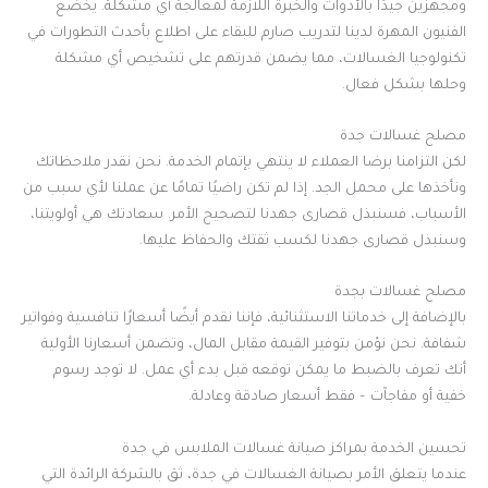
ومجهزين جيدًا بالأدوات والخبرة اللازمة لمعالجة أي مشكلة. يخضع
الفنيون المهرة لدينا لتدريب صارم للبقاء على اطلاع بأحدث التطورات في
تكنولوجيا الغسالات، مما يضمن قدرتهم على تشخيص أي مشكلة
وحلها بشكل فعال.
مصلح غسالات جدة
لكن التزامنا برضا العملاء لا ينتهي بإتمام الخدمة. نحن نقدر ملاحظاتك
ونأخذها على محمل الجد. إذا لم تكن راضيًا تمامًا عن عملنا لأي سبب من
الأسباب، فسنبذل قصارى جهدنا لتصحيح الأمر. سعادتك هي أولويتنا،
وسنبذل قصارى جهدنا لكسب ثقتك والحفاظ عليها.
مصلح غسالات بجدة
بالإضافة إلى خدماتنا الاستثنائية، فإننا نقدم أيضًا أسعارًا تنافسية وفواتير
شفافة. نحن نؤمن بتوفير القيمة مقابل المال، وتضمن أسعارنا الأولية
أنك تعرف بالضبط ما يمكن توقعه قبل بدء أي عمل. لا توجد رسوم
خفية أو مفاجآت – فقط أسعار صادقة وعادلة.
تحسين الخدمة بمراكز صيانة غسالات الملابس في جدة
عندما يتعلق الأمر بصيانة الغسالات في جدة، ثق بالشركة الرائدة التي