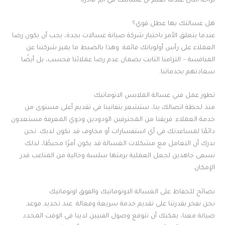
براحة البال عندما تعلم أن غسالتك في أيدٍ قادرة.
هل غسالتك بها عطل قوي؟
عندما يتعلق الأمر باختيار شركة صيانة غسالات بجدة، يجب أن يكون رضا
العملاء على رأس أولوياتك قائمة. وهذا بالضبط ما يميز شركتنا عن
المنافسة – التزامنا الثابت بضمان عدم رضا عملائنا فحسب، بل أيضًا
سعادتهم بخدماتنا.
تطور عمل فني غسالة الملابس الاتوماتيك
منذ لحظة اتصالك بنا، ستشعر بتفانينا في تقديم أعلى مستوى من
خدمة العملاء. فريقنا من المحترفين الودودين وذوي المعرفة مستعدون
دائمًا لمساعدتك في أي استفسارات أو مخاوف قد تكون لديك. نحن
ندرك أن التعامل مع مشكلات الغسالة قد يكون أمرًا محبطًا، لذلك
نسعى جاهدين لجعل العملية برمتها سلسة وخالية من المتاعب قدر
الإمكان.
نصائح للحفاظ على الغسالة الاوتوماتيك والفوق اوتوماتيك
نحن نفخر بقدرتنا على تقديم خدمة سريعة وفعالة. عند تحديد موعد
صيانة معنا، يمكنك أن تتوقع وصول الفنيين لدينا في الوقت المحدد