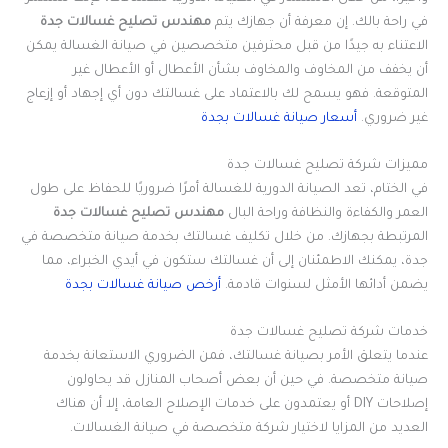
في راحة بالك. إن معرفة أن جهازك يتم
مهندس تصليح غسالات جدة
الاعتناء به جيدًا من قبل محترفين متخصصين في صيانة الغسالة يمكن
أن يخفف من المخاوف والمخاوف بشأن الأعطال أو الأعطال غير
المتوقعة. فهو يسمح لك بالاعتماد على غسالتك دون أي إجهاد أو إزعاج
غير ضروري.
أسعار صيانة غسالات بجدة
مميزات شركة تصليح غسالات جدة
في الختام، تعد الصيانة الدورية للغسالة أمرًا ضروريًا للحفاظ على طول
العمر والكفاءة والنظافة وراحة البال
مهندس تصليح غسالات جدة
المرتبطة بجهازك. من خلال تكليف غسالتك بخدمة صيانة متخصصة في
جدة، يمكنك الاطمئنان إلى أن غسالتك ستكون في أيدي الخبراء، مما
يضمن أدائها الأمثل لسنوات قادمة.
أرخص صيانة غسالات بجدة
خدمات شركة تصليح غسالات جدة
عندما يتعلق الأمر بصيانة غسالتك، فمن الضروري الاستعانة بخدمة
صيانة متخصصة. في حين أن بعض أصحاب المنازل قد يحاولون
إصلاحات DIY أو يعتمدون على خدمات الإصلاح العامة، إلا أن هناك
العديد من المزايا لاختيار شركة متخصصة في صيانة الغسالات.