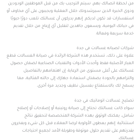
من لحظة اتصالك بهم، سيتم الترحيب بك من قبل الموظفين الودودين
وذوي الخبرة الذين سيرشدونك خلال العملية ويجيبون على أي مخاوف أو
استفسارات قد تكون لديكم. إنهم يدركون أن غسالتك تلعب دورًا حيويًا
في حياتك اليومية، ويسعون جاهدين لتقليل أي إزعاج من خلال تقديم
خدمة سريعة وفعالة.
شركات لصيانه غسالات فى جدة
علاوة على ذلك، تستخدم هذه الشركة الرائدة في صيانة الغسالات قطع
الغيار الأصلية فقط وأحدث الأدوات والتقنيات الصناعية لضمان حصول
غسالتك على أعلى مستوى من الرعاية. إن اهتمامهم بالتفاصيل
والتزامهم بالجودة يضمنان استعادة جهازك إلى حالته المثالية، مما
يسمح لك بالاستمتاع بغسيل نظيف وجديد مرة أخرى.
تصليح غسالات اتوماتيك في جدة
سواء كانت غسالتك تحتاج إلى صيانة روتينية أو إصلاحات أو إصلاح
شامل، يمكنك الوثوق بهذه الشركة المتخصصة لتحقيق نتائج
استثنائية. إنهم يعطون الأولوية لرضا العملاء قبل كل شيء ويفخرون
بقدرتهم على تقديم حلول موثوقة وطويلة الأمد لجميع احتياجات
غسالتك.