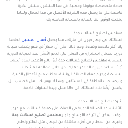
خدمة متخصصة موثوقة ومهنية. في هذا المنشور، سنلقي نظرة
فاحصة على ما يجعل هذه الشركة الأفضل في هذا المجال ولماذا
يمكنك الوثوق بها للعناية بالغسالة الخاصة بك.
مهندس تصليح غسالات جدة
غسالتك هي جهاز حيوي في منزلك، مما يجعل
أعمال الغسيل
الخاصة
بك أكثر ملاءمة وكفاءة. ومع ذلك، مثل أي جهاز آخر، فهو يتطلب صيانة
دورية لضمان استمراره في العمل على النحو الأمثل.تعد الصيانة الدورية
للغسالة
مهندس تصليح غسالات جدة
أمرًا بالغ الأهمية لعدة أسباب.
أولاً، يساعد على إطالة عمر جهازك. من خلال معالجة المشكلات
البسيطة وإجراء مهام الصيانة الروتينية، يمكنك منع الأعطال الكبيرة
والإصلاحات المكلفة في المستقبل. وهذا لا يوفر لك المال فحسب، بل
يضمن أيضًا بقاء غسالتك في حالة عمل جيدة لسنوات قادمة.
شركة تصليح غسالات جدة
ثانيًا، تساعد الصيانة الدورية في الحفاظ على كفاءة غسالتك. مع مرور
الوقت، يمكن أن تتراكم الأوساخ والوبر
مهندس تصليح غسالات جدة
وغيرها من الحطام في أجزاء مختلفة من الجهاز، مثل الفلتر ونظام