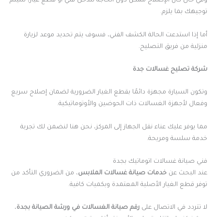
وفي حال كان الإصلاح ممكن دون الحاجة لتدخل فني أو قطع غيار، سيتم
توجيهك بما يلزم.
أما إذا استدعت الحالة الكشف الفني، فسوف يتم تحديد موعد لزيارة
منزلية من فريق التصليح.
شركة تصليح غسالات جدة
وتكون السيارة مجهزة دائمًا بقطع الغيار الضرورية لضمان إصلاح سريع
وفعال لأجهزة الغسالات ذات الحوضين والأوتوماتيكية.
مما يوفر عليك عناء نقل الجهاز إلى المركز، نحن هنا لنضمن لك تجربة
خدمة سلسة ومريحة.
فني صيانة غسالات اتوماتيك بجدة
عند البحث عن
خدمات صيانة غسالات الملابس
، من الضروري التأكد من
توفر قطع الغيار الأصلية المعتمدة وبكميات كافية.
لا تتردد في الاتصال على
رقم صيانة الغسالات في ورشة الصيانة بجدة
،