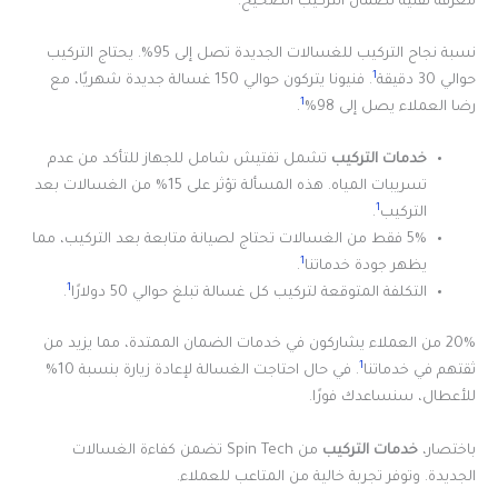
معرفة تقنية لضمان التركيب الصحيح.
نسبة نجاح التركيب للغسالات الجديدة تصل إلى 95%. يحتاج التركيب
1
حوالي 30 دقيقة
. فنيونا يتركون حوالي 150 غسالة جديدة شهريًا، مع
1
رضا العملاء يصل إلى 98%
.
خدمات التركيب
تشمل تفتيش شامل للجهاز للتأكد من عدم
تسريبات المياه. هذه المسألة تؤثر على 15% من الغسالات بعد
1
التركيب
.
5% فقط من الغسالات تحتاج لصيانة متابعة بعد التركيب، مما
1
يظهر جودة خدماتنا
.
1
التكلفة المتوقعة لتركيب كل غسالة تبلغ حوالي 50 دولارًا
.
20% من العملاء يشاركون في خدمات الضمان الممتدة، مما يزيد من
1
ثقتهم في خدماتنا
. في حال احتاجت الغسالة لإعادة زيارة بنسبة 10%
للأعطال، سنساعدك فورًا.
باختصار،
خدمات التركيب
من Spin Tech تضمن كفاءة الغسالات
الجديدة. وتوفر تجربة خالية من المتاعب للعملاء.