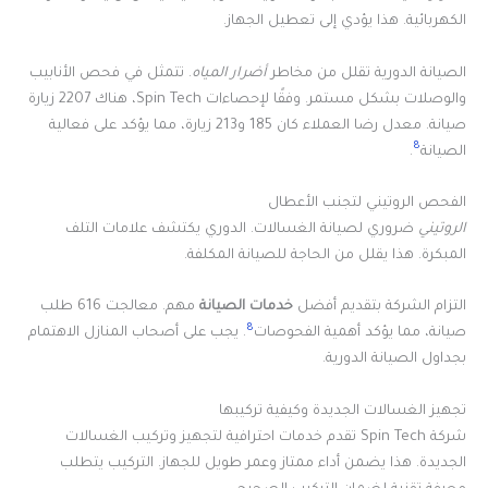
الكهربائية. هذا يؤدي إلى تعطيل الجهاز.
الصيانة الدورية تقلل من مخاطر
أضرار المياه
. تتمثل في فحص الأنابيب
والوصلات بشكل مستمر. وفقًا لإحصاءات Spin Tech، هناك 2207 زيارة
صيانة. معدل رضا العملاء كان 185 و213 زيارة، مما يؤكد على فعالية
8
الصيانة
.
الفحص الروتيني لتجنب الأعطال
الروتيني
ضروري لصيانة الغسالات. الدوري يكتشف علامات التلف
المبكرة. هذا يقلل من الحاجة للصيانة المكلفة.
التزام الشركة بتقديم أفضل
خدمات الصيانة
مهم. معالجت 616 طلب
8
صيانة، مما يؤكد أهمية الفحوصات
. يجب على أصحاب المنازل الاهتمام
بجداول الصيانة الدورية.
تجهيز الغسالات الجديدة وكيفية تركيبها
شركة Spin Tech تقدم خدمات احترافية لتجهيز وتركيب الغسالات
الجديدة. هذا يضمن أداء ممتاز وعمر طويل للجهاز. التركيب يتطلب