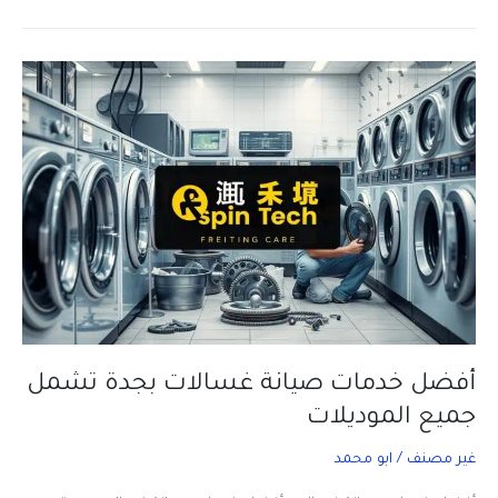
على
غسالتك
خالية
من
الأعطال
مع
صيانة
دورية
بجدة؟
أفضل خدمات صيانة غسالات بجدة تشمل
جميع الموديلات
غير مصنف
/
ابو محمد